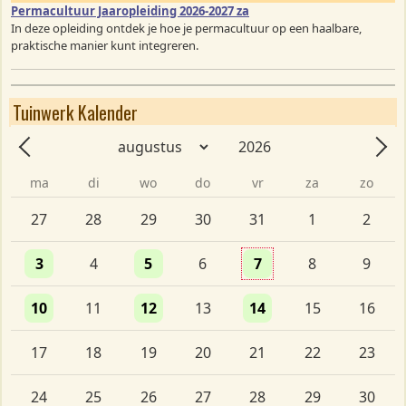
Permacultuur Jaaropleiding 2026-2027 za
In deze opleiding ontdek je hoe je permacultuur op een haalbare,
praktische manier kunt integreren.
Tuinwerk Kalender
Maand
Jaar
Vorige - Maand
Volg
ma
di
wo
do
vr
za
zo
Eén evenement
Eén evenement
Eén evenement
27
28
29
30
31
1
2
Eén evenement
Eén evenement
Eén evenement
3
4
5
6
7
8
9
Eén evenement
Eén evenement
Eén evenement
10
11
12
13
14
15
16
17
18
19
20
21
22
23
24
25
26
27
28
29
30