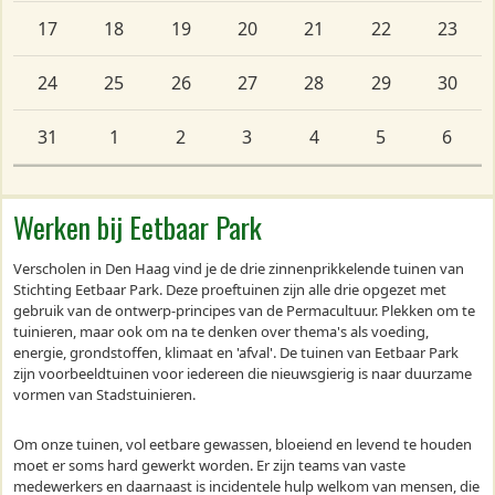
17
18
19
20
21
22
23
24
25
26
27
28
29
30
31
1
2
3
4
5
6
Werken bij Eetbaar Park
Verscholen in Den Haag vind je de drie zinnenprikkelende tuinen van
Stichting Eetbaar Park. Deze proeftuinen zijn alle drie opgezet met
gebruik van de ontwerp-principes van de Permacultuur. Plekken om te
tuinieren, maar ook om na te denken over thema's als voeding,
energie, grondstoffen, klimaat en 'afval'. De tuinen van Eetbaar Park
zijn voorbeeldtuinen voor iedereen die nieuwsgierig is naar duurzame
vormen van Stadstuinieren.
Om onze tuinen, vol eetbare gewassen, bloeiend en levend te houden
moet er soms hard gewerkt worden. Er zijn teams van vaste
medewerkers en daarnaast is incidentele hulp welkom van mensen, die