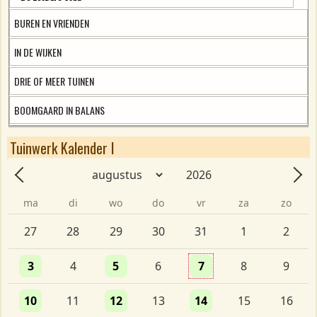
BUREN EN VRIENDEN
IN DE WIJKEN
DRIE OF MEER TUINEN
BOOMGAARD IN BALANS
Tuinwerk Kalender l
Maand
Jaar
Vorige - Maand
Volg
ma
di
wo
do
vr
za
zo
Eén evenement
Eén evenement
Eén evenement
27
28
29
30
31
1
2
Eén evenement
Eén evenement
Eén evenement
3
4
5
6
7
8
9
Eén evenement
Eén evenement
Eén evenement
10
11
12
13
14
15
16