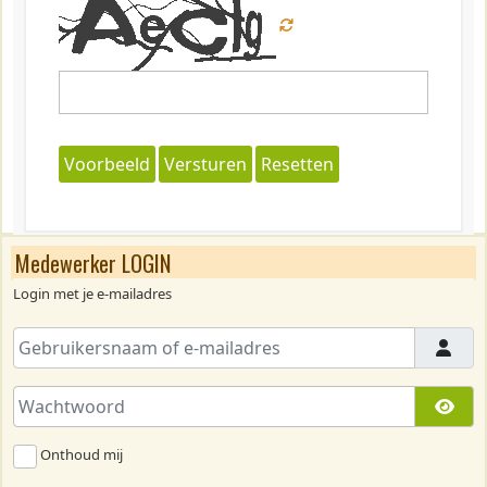
Voorbeeld
Versturen
Resetten
Medewerker LOGIN
Login met je e-mailadres
Gebruikersnaam of e-mailadres
Wachtwoord
Too
Onthoud mij