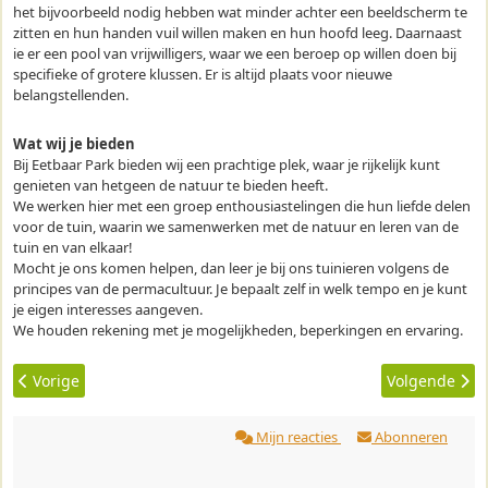
het bijvoorbeeld nodig hebben wat minder achter een beeldscherm te
zitten en hun handen vuil willen maken en hun hoofd leeg. Daarnaast
ie er een pool van vrijwilligers, waar we een beroep op willen doen bij
specifieke of grotere klussen. Er is altijd plaats voor nieuwe
belangstellenden.
Wat wij je bieden
Bij Eetbaar Park bieden wij een prachtige plek, waar je rijkelijk kunt
genieten van hetgeen de natuur te bieden heeft.
We werken hier met een groep enthousiastelingen die hun liefde delen
voor de tuin, waarin we samenwerken met de natuur en leren van de
tuin en van elkaar!
Mocht je ons komen helpen, dan leer je bij ons tuinieren volgens de
principes van de permacultuur. Je bepaalt zelf in welk tempo en je kunt
je eigen interesses aangeven.
We houden rekening met je mogelijkheden, beperkingen en ervaring.
Vorig artikel: Medicinaal Voedselbos
Volgende art
Vorige
Volgende
Mijn reacties
Abonneren